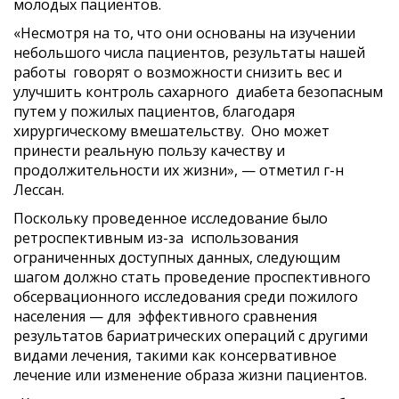
молодых пациентов.
г. Москва Столярный пер., 3,
«Несмотря на то, что они основаны на изучении
корп. 2
небольшого числа пациентов, результаты нашей
работы говорят о возможности снизить вес и
+7 (926) 656-49-80
улучшить контроль сахарного диабета безопасным
info@ves.clinic
путем у пожилых пациентов, благодаря
хирургическому вмешательству. Оно может
принести реальную пользу качеству и
БЫСТРЫЕ ССЫЛКИ
продолжительности их жизни», — отметил г-н
Лессан.
О клинике
Поскольку проведенное исследование было
Операции
ретроспективным из-за использования
ограниченных доступных данных, следующим
Гид пациента
шагом должно стать проведение проспективного
Об ожирении
обсервационного исследования среди пожилого
населения — для эффективного сравнения
Индекс массы тела
результатов бариатрических операций с другими
О бариатрии
видами лечения, такими как консервативное
До и после
лечение или изменение образа жизни пациентов.
Политика конфиденциальности