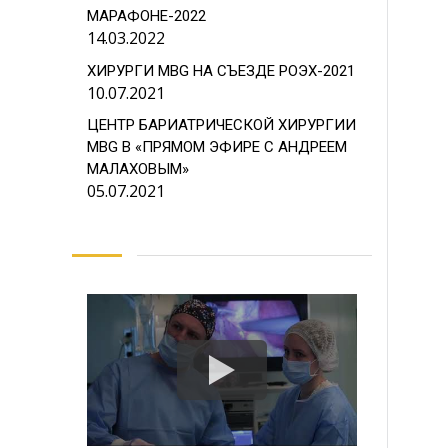
МАРАФОНЕ-2022
14.03.2022
КОНТАКТЫ
БЫСТР
ХИРУРГИ MBG НА СЪЕЗДЕ РОЭХ-2021
10.07.2021
г. Москва Столярный пер., 3,
О кл
ЦЕНТР БАРИАТРИЧЕСКОЙ ХИРУРГИИ
корп. 2
Опер
MBG В «ПРЯМОМ ЭФИРЕ С АНДРЕЕМ
МАЛАХОВЫМ»
+7 (926) 656-49-80
Гид 
05.07.2021
Об о
info@ves.clinic
Индек
О ба
До и 
Поли
Заказ