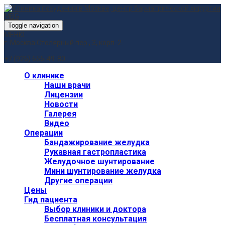
Toggle navigation
МЕНЮ
г. Москва
Столярный пер., 3, корп. 2
+7 (926) 656-49-80
О клинике
Наши врачи
Лицензии
Новости
Галерея
Видео
Операции
Бандажирование желудка
Рукавная гастропластика
Желудочное шунтирование
Мини шунтирование желудка
Другие операции
Цены
Гид пациента
Выбор клиники и доктора
Бесплатная консультация