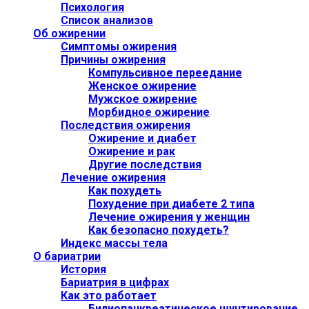
Психология
Список анализов
Об ожирении
Симптомы ожирения
Причины ожирения
Компульсивное переедание
Женское ожирение
Мужское ожирение
Морбидное ожирение
Последствия ожирения
Ожирение и диабет
Ожирение и рак
Другие последствия
Лечение ожирения
Как похудеть
Похудение при диабете 2 типа
Лечение ожирения у женщин
Как безопасно похудеть?
Индекс массы тела
О бариатрии
История
Бариатрия в цифрах
Как это работает
Билиопанкреатическое шунтирование,