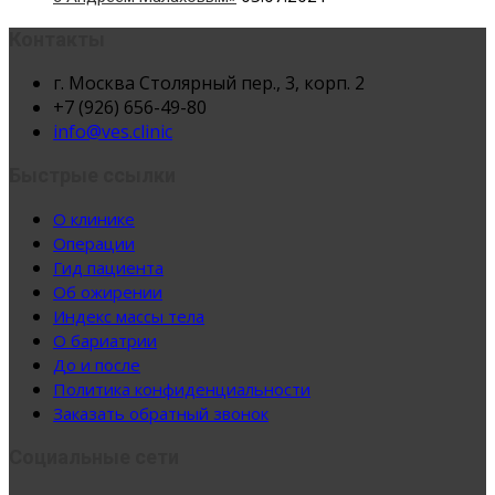
Контакты
г. Москва Столярный пер., 3, корп. 2
+7 (926) 656-49-80
info@ves.clinic
Быстрые ссылки
О клинике
Операции
Гид пациента
Об ожирении
Индекс массы тела
О бариатрии
До и после
Политика конфиденциальности
Заказать обратный звонок
Социальные сети