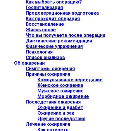
Как выбрать операцию?
Госпитализация
Предоперационная подготовка
Как проходит операция
Восстановление
Жизнь после
Что вы получаете после операции
Диетические рекомендации
Физические упражнения
Психология
Список анализов
Об ожирении
Симптомы ожирения
Причины ожирения
Компульсивное переедание
Женское ожирение
Мужское ожирение
Морбидное ожирение
Последствия ожирения
Ожирение и диабет
Ожирение и рак
Другие последствия
Лечение ожирения
Как похудеть