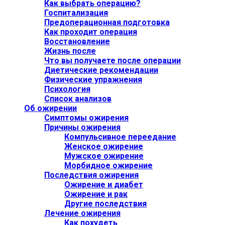
Как выбрать операцию?
Госпитализация
Предоперационная подготовка
Как проходит операция
Восстановление
Жизнь после
Что вы получаете после операции
Диетические рекомендации
Физические упражнения
Психология
Список анализов
Об ожирении
Симптомы ожирения
Причины ожирения
Компульсивное переедание
Женское ожирение
Мужское ожирение
Морбидное ожирение
Последствия ожирения
Ожирение и диабет
Ожирение и рак
Другие последствия
Лечение ожирения
Как похудеть