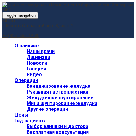
Toggle navigation
МЕНЮ
г. Москва
Столярный пер., 3, корп. 2
+7 (926) 656-49-80
О клинике
Наши врачи
Лицензии
Новости
Галерея
Видео
Операции
Бандажирование желудка
Рукавная гастропластика
Желудочное шунтирование
Мини шунтирование желудка
Другие операции
Цены
Гид пациента
Выбор клиники и доктора
Бесплатная консультация