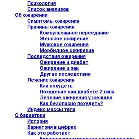
Психология
Список анализов
Об ожирении
Симптомы ожирения
Причины ожирения
Компульсивное переедание
Женское ожирение
Мужское ожирение
Морбидное ожирение
Последствия ожирения
Ожирение и диабет
Ожирение и рак
Другие последствия
Лечение ожирения
Как похудеть
Похудение при диабете 2 типа
Лечение ожирения у женщин
Как безопасно похудеть?
Индекс массы тела
О бариатрии
История
Бариатрия в цифрах
Как это работает
Билиопанкреатическое шунтирование,