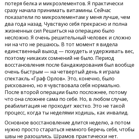
потеря белка и микроэлементов. Я практически
сразу начала принимать витамины. Сейчас
показатели по микроэлементам у меня лучше, чем
два года назад. Чувствую себя прекрасно и полна
жизненных сил Решиться на операцию было
несложно. Я очень решительный человек и сложно
ни на что не решаюсь. В тот момент я видела
единственный выход — похудеть и удерживать вес,
поэтому никаких сомнений не было. Период
восстановления после бандажирования был вообще
очень быстрым — на четвертый день я играла
спектакль «Граф Орлов». Это, конечно, было
рискованно, но я чувствовала себя нормально.
После второй операции было посложнее, потому
КОНТАКТЫ
что она сложнее сама по себе. Но, в любом случае,
реабилитация не проходит жестко. Это не такой
г. Москва Столярный пер., 3,
процесс, когда ты неделями ходишь, как инвалид.
корп. 2
Основное восстановление длится неделю, а потом
+7 (926) 656-49-80
нужно просто стараться немного беречь себя, чтобы
швы не разошлись. Шрамов практически нет.
info@ves.clinic