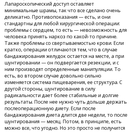
Лапароскопический доступ оставляет
минимальные шрамы, так что все сделано очень
деликатно. Противопоказания — есть, и они
БЫСТРЫЕ ССЫЛКИ
стандартны для любой хирургической операции:
проблемы с сердцем, то есть — невозможность для
О клинике
человека принять наркоз по какой-то причине.
Операции
Также проблемы со свертываемостью крови. Если
Гид пациента
кратко, операции отличаются тем, что в случае
бандажирования желудок остается на месте, а при
Об ожирении
шунтировании — он подвергается резекции, и с
Индекс массы тела
ним производят определенные манипуляции. То
О бариатрии
есть, во втором случае довольно сильно
изменяется система пищеварения, ее структура. С
До и после
другой стороны, шунтирование в силу
Политика конфиденциальности
радикальности дает более стабильные и долгие
результаты. После нее нужно чуть дольше держать
Заказать обратный звонок
послеоперационную диету. Если после
бандажирования диета длится две недели, то после
шунтирования — месяц. Потом, в принципе, есть
СОЦИАЛЬНЫЕ СЕТИ
можно все, что угодно. Но это просто не получится