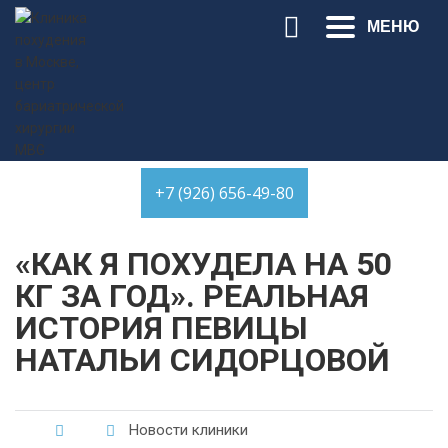
Toggle
МЕНЮ
navigation
КЛИНИКА ПОХУДЕНИЯ В МОСКВЕ, ЦЕНТР БАРИАТРИЧЕСКОЙ ХИРУРГИИ MBG
>
НОВОСТИ КЛИНИКИ
>
«КАК Я ПОХУДЕЛА НА 50 КГ ЗА ГОД». РЕАЛЬНАЯ
ИСТОРИЯ ПЕВИЦЫ НАТАЛЬИ СИДОРЦОВОЙ
+7 (926) 656-49-80
«КАК Я ПОХУДЕЛА НА 50
КГ ЗА ГОД». РЕАЛЬНАЯ
ИСТОРИЯ ПЕВИЦЫ
НАТАЛЬИ СИДОРЦОВОЙ
Новости клиники