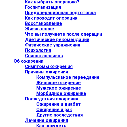
Как выбрать операцию?
Госпитализация
Предоперационная подготовка
Как проходит операция
Восстановление
Жизнь после
Что вы получаете после операции
Диетические рекомендации
Физические упражнения
Психология
Список анализов
Об ожирении
Симптомы ожирения
Причины ожирения
Компульсивное переедание
Женское ожирение
Мужское ожирение
Морбидное ожирение
Последствия ожирения
Ожирение и диабет
Ожирение и рак
Другие последствия
Лечение ожирения
Как похудеть