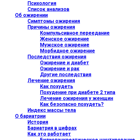
Психология
Список анализов
Об ожирении
Симптомы ожирения
Причины ожирения
Компульсивное переедание
Женское ожирение
Мужское ожирение
Морбидное ожирение
Последствия ожирения
Ожирение и диабет
Ожирение и рак
Другие последствия
Лечение ожирения
Как похудеть
Похудение при диабете 2 типа
Лечение ожирения у женщин
Как безопасно похудеть?
Индекс массы тела
О бариатрии
История
Бариатрия в цифрах
Как это работает
Билиопанкреатическое шунтирование,