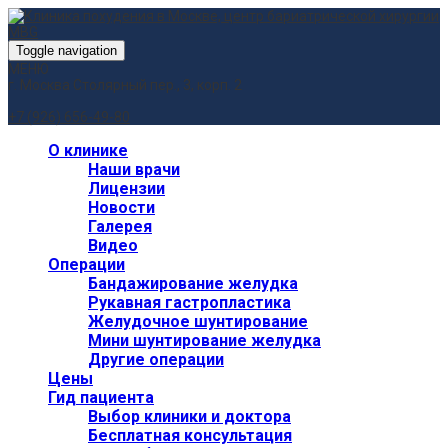
Toggle navigation
МЕНЮ
г. Москва
Столярный пер., 3, корп. 2
+7 (926) 656-49-80
О клинике
Наши врачи
Лицензии
Новости
Галерея
Видео
Операции
Бандажирование желудка
Рукавная гастропластика
Желудочное шунтирование
Мини шунтирование желудка
Другие операции
Цены
Гид пациента
Выбор клиники и доктора
Бесплатная консультация