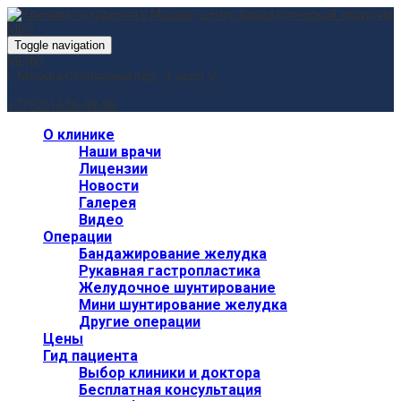
Toggle navigation
МЕНЮ
г. Москва
Столярный пер., 3, корп. 2
+7 (926) 656-49-80
О клинике
Наши врачи
Лицензии
Новости
Галерея
Видео
Операции
Бандажирование желудка
Рукавная гастропластика
Желудочное шунтирование
Мини шунтирование желудка
Другие операции
Цены
Гид пациента
Выбор клиники и доктора
Бесплатная консультация