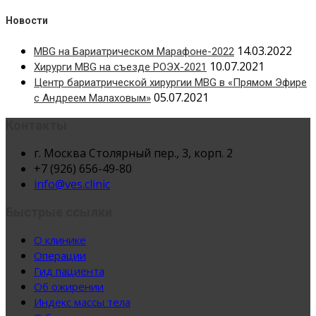
Новости
14.03.2022
MBG на Бариатрическом Марафоне-2022
10.07.2021
Хирурги MBG на съезде РОЭХ-2021
Центр бариатрической хирургии MBG в «Прямом Эфире
05.07.2021
с Андреем Малаховым»
Контакты
г. Москва Столярный пер., 3, корп. 2
+7 (926) 656-49-80
info@ves.clinic
Быстрые ссылки
О клинике
Операции
Гид пациента
Об ожирении
Индекс массы тела