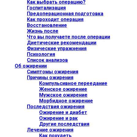
Как выбрать операцию?
Госпитализация
Предоперационная подготовка
Как проходит операция
Восстановление
Жизнь после
Что вы получаете после операции
Диетические рекомендации
Физические упражнения
Психология
Список анализов
Об ожирении
Симптомы ожирения
Причины ожирения
Компульсивное переедание
Женское ожирение
Мужское ожирение
Морбидное ожирение
Последствия ожирения
Ожирение и диабет
Ожирение и рак
Другие последствия
Лечение ожирения
Как похудеть