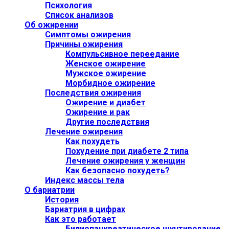
Психология
Список анализов
Об ожирении
Симптомы ожирения
Причины ожирения
Компульсивное переедание
Женское ожирение
Мужское ожирение
Морбидное ожирение
Последствия ожирения
Ожирение и диабет
Ожирение и рак
Другие последствия
Лечение ожирения
Как похудеть
Похудение при диабете 2 типа
Лечение ожирения у женщин
Как безопасно похудеть?
Индекс массы тела
О бариатрии
История
Бариатрия в цифрах
Как это работает
Билиопанкреатическое шунтирование,