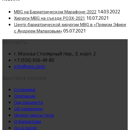
14.03.2022
MBG на Бариатрическом Марафоне-2022
10.07.2021
Хирурги MBG на съезде РОЭХ-2021
Центр бариатрической хирургии MBG в «Прямом Эфире
05.07.2021
с Андреем Малаховым»
Контакты
г. Москва Столярный пер., 3, корп. 2
+7 (926) 656-49-80
info@ves.clinic
Быстрые ссылки
О клинике
Операции
Гид пациента
Об ожирении
Индекс массы тела
О бариатрии
До и после