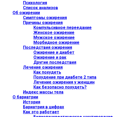
Психология
Список анализов
Об ожирении
Симптомы ожирения
Причины ожирения
Компульсивное переедание
Женское ожирение
Мужское ожирение
Морбидное ожирение
Последствия ожирения
Ожирение и диабет
Ожирение и рак
Другие последствия
Лечение ожирения
Как похудеть
Похудение при диабете 2 типа
Лечение ожирения у женщин
Как безопасно похудеть?
Индекс массы тела
О бариатрии
История
Бариатрия в цифрах
Как это работает
Билиопанкреатическое шунтирование,