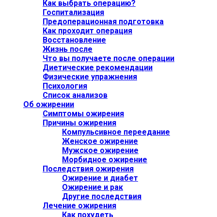
Как выбрать операцию?
Госпитализация
Предоперационная подготовка
Как проходит операция
Восстановление
Жизнь после
Что вы получаете после операции
Диетические рекомендации
Физические упражнения
Психология
Список анализов
Об ожирении
Симптомы ожирения
Причины ожирения
Компульсивное переедание
Женское ожирение
Мужское ожирение
Морбидное ожирение
Последствия ожирения
Ожирение и диабет
Ожирение и рак
Другие последствия
Лечение ожирения
Как похудеть