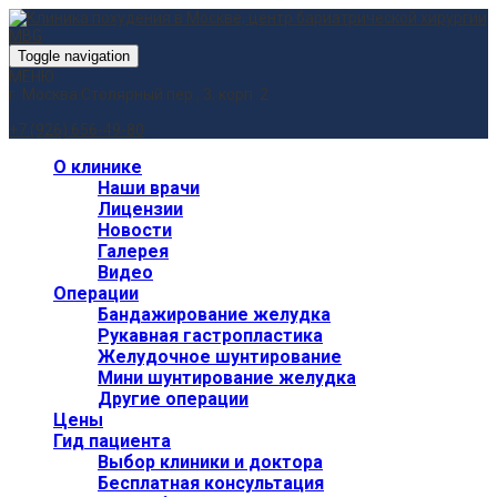
Toggle navigation
МЕНЮ
г. Москва
Столярный пер., 3, корп. 2
+7 (926) 656-49-80
О клинике
Наши врачи
Лицензии
Новости
Галерея
Видео
Операции
Бандажирование желудка
Рукавная гастропластика
Желудочное шунтирование
Мини шунтирование желудка
Другие операции
Цены
Гид пациента
Выбор клиники и доктора
Бесплатная консультация